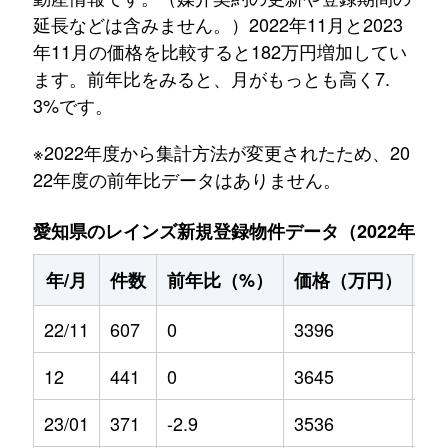
延長などは含みません。）2022年11月と2023
年11月の価格を比較すると182万円増加してい
ます。前年比をみると、月がもっとも高く7.
3%です。
※2022年度から集計方法が変更されたため、20
22年度の前年比データはありません。
愛知県のレインズ新規登録物件データ（2022年11月～
年/月
件数
前年比（%）
価格（万円）
前
22/11
607
0
3396
0
12
441
0
3645
0
23/01
371
-2.9
3536
0