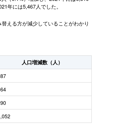
1年には5,467人でした。
住み替える方が減少していることがわかり
人口増減数（人）
487
164
690
1,052