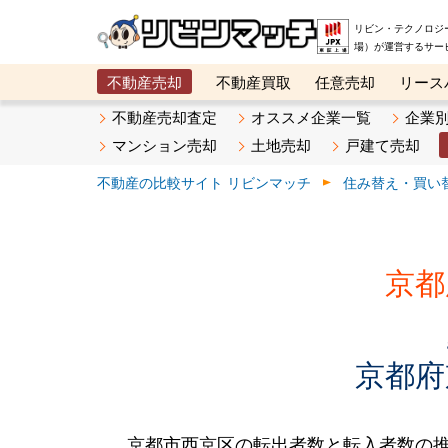
リビン・テクノロジ
場）が運営するサー
不動産売却
不動産買取
任意売却
リース
メタ住宅展示場
ベスト不動産カンパニー
オン
不動産売却査定
オススメ企業一覧
企業
マンション売却
土地売却
戸建て売却
不動産の比較サイト リビンマッチ
住み替え・買い
京都
京都府
京都市西京区の転出者数と転入者数の推移で