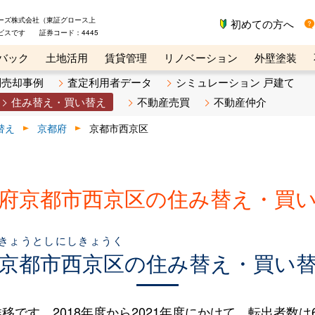
ーズ株式会社（東証グロース上
初めての方へ
ビスです 証券コード：4445
バック
土地活用
賃貸管理
リノベーション
外壁塗装
ライン講座
リビンマガジンBiz
不動産売却ご相談デスク
別売却事例
査定利用者データ
シミュレーション 戸建て
住み替え・買い替え
不動産売買
不動産仲介
替え
京都府
京都市西京区
府京都市西京区の住み替え・買
きょうとしにしきょうく
京都市西京区
の住み替え・買い
す。2018年度から2021年度にかけて、転出者数は6人（