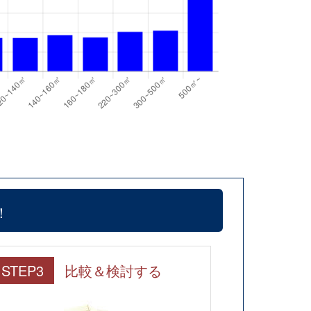
！
STEP3
比較＆検討する