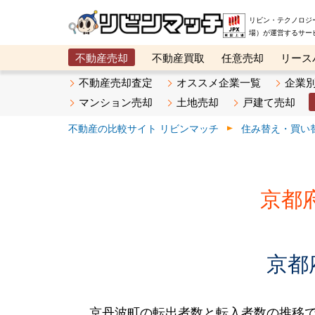
リビン・テクノロジ
場）が運営するサー
不動産売却
不動産買取
任意売却
リース
メタ住宅展示場
ベスト不動産カンパニー
オン
不動産売却査定
オススメ企業一覧
企業
マンション売却
土地売却
戸建て売却
不動産の比較サイト リビンマッチ
住み替え・買い
京都
京都
京丹波町の転出者数と転入者数の推移です。