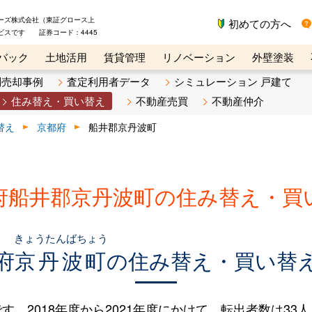
ーズ株式会社（東証グロース上
初めての方へ
ビスです 証券コード：4445
バック
土地活用
賃貸管理
リノベーション
外壁塗装
ライン講座
リビンマガジンBiz
不動産売却ご相談デスク
別売却事例
査定利用者データ
シミュレーション 戸建て
住み替え・買い替え
不動産売買
不動産仲介
替え
京都府
船井郡京丹波町
府船井郡京丹波町の住み替え・買
きょうたんばちょう
府
京丹波町
の住み替え・買い替
2018年度から2021年度にかけて、転出者数は33人（7