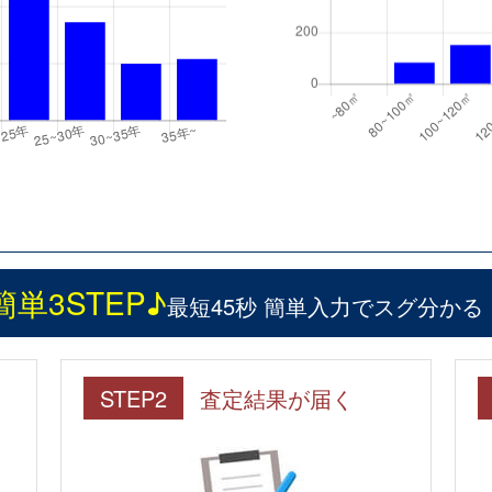
簡単3STEP♪
最短45秒 簡単入力でスグ分かる
STEP2
査定結果が届く