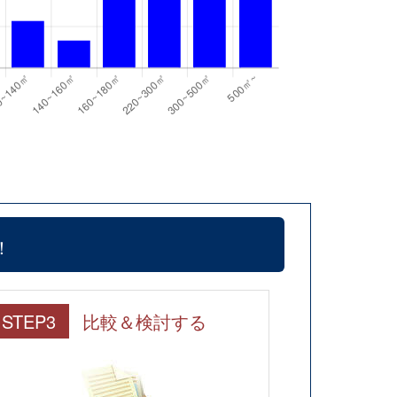
！
STEP3
比較＆検討する