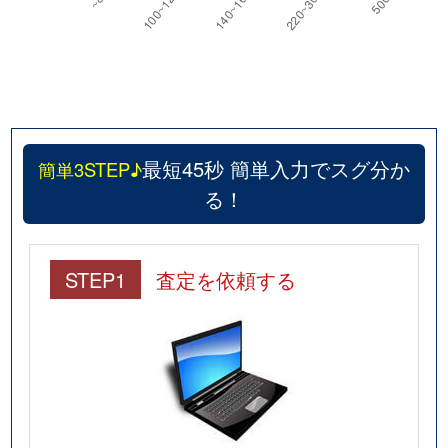
最短45秒 簡単入力でスグ分か
簡単3STEP♪
る！
STEP1
査定を依頼する