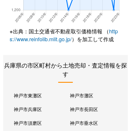
長畑町
700万円
明石
徒歩1
平野町
200万円
明石
徒歩1
※出典：国土交通省不動産取引価格情報 （
http
富士見が丘
150万円
押部谷
徒歩5
s://www.reinfolib.mlit.go.jp/
）を加工して作成
富士見が丘
1,300万円
押部谷
徒歩1
兵庫県の市区町村から土地売却・査定情報を探
富士見が丘
800万円
押部谷
徒歩1
す
富士見が丘
760万円
押部谷
徒歩1
美賀多台
4,500万円
西神中央
徒歩1
神戸市東灘区
神戸市灘区
美賀多台
4,200万円
西神中央
徒歩1
神戸市兵庫区
神戸市長田区
水谷
3,300万円
明石
徒歩4
神戸市須磨区
神戸市垂水区