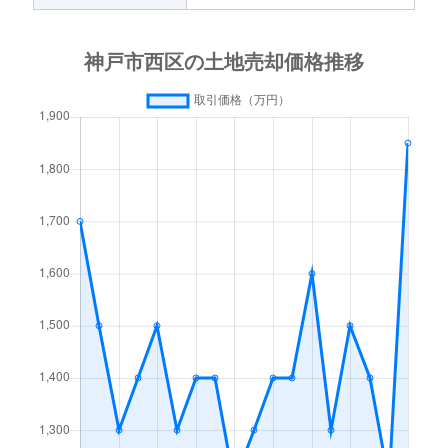
桜が丘西町
1,600万円
栄(兵庫)
徒歩1
桜が丘東町
1,300万円
木幡(兵庫)
徒歩2
白水
2,600万円
明石
徒歩4
竹の台
4,900万円
西神中央
徒歩1
玉津町
960万円
明石
徒歩4
玉津町
2,000万円
明石
徒歩2
玉津町
950万円
明石
徒歩1
玉津町
3,900万円
西神南
徒歩4
月が丘
850万円
栄(兵庫)
徒歩1