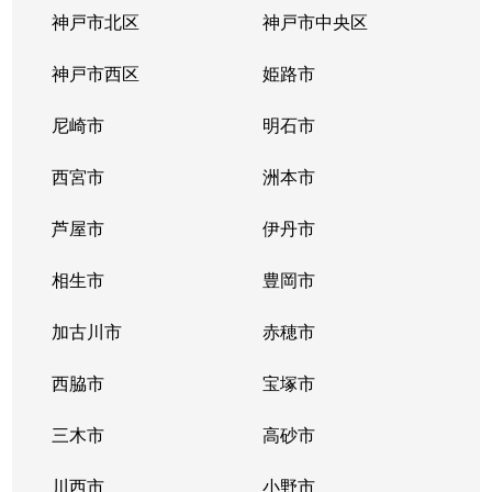
見津が丘
10,000万円
木津(兵庫)
徒歩1
神戸市北区
神戸市中央区
見津が丘
47,000万円
木津(兵庫)
徒歩4
神戸市西区
姫路市
美穂が丘
6,700万円
押部谷
徒歩7
尼崎市
明石市
森友
11,000万円
明石
徒歩4
西宮市
洲本市
芦屋市
伊丹市
相生市
豊岡市
加古川市
赤穂市
西脇市
宝塚市
三木市
高砂市
川西市
小野市