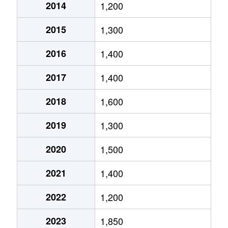
2014
1,200
狩場台
4,100万円
西神中央
徒歩1
2015
1,300
神出町
700万円
西神中央
徒歩1
2016
1,400
神出町
95万円
緑が丘(兵庫)
徒歩2
2017
1,400
北別府
1,100万円
明石
徒歩4
2018
1,600
糀台
3,600万円
西神中央
徒歩1
2019
1,300
糀台
3,400万円
西神中央
徒歩1
2020
1,500
小山
1,800万円
明石
徒歩1
2021
1,400
桜が丘西町
2,900万円
木幡(兵庫)
徒歩1
2022
1,200
桜が丘西町
1,400万円
栄(兵庫)
徒歩2
2023
1,850
桜が丘西町
1,000万円
栄(兵庫)
徒歩1