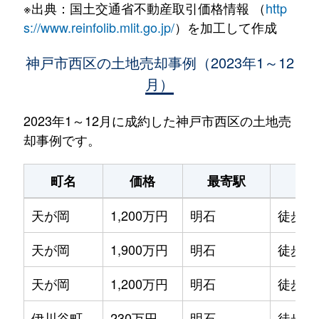
※出典：国土交通省不動産取引価格情報 （
http
s://www.reinfolib.mlit.go.jp/
）を加工して作成
神戸市西区の土地売却事例（2023年1～12
月）
2023年1～12月に成約した神戸市西区の土地売
却事例です。
町名
価格
最寄駅
駅
天が岡
1,200万円
明石
徒歩1
天が岡
1,900万円
明石
徒歩1
天が岡
1,200万円
明石
徒歩1
伊川谷町
230万円
明石
徒歩4