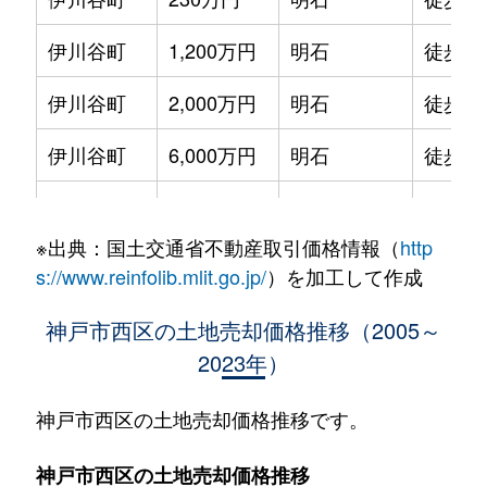
伊川谷町
1,200万円
明石
徒歩4
伊川谷町
2,000万円
明石
徒歩2
伊川谷町
6,000万円
明石
徒歩4
伊川谷町
1,300万円
明石
徒歩2
※出典：国土交通省不動産取引価格情報（
http
伊川谷町
1,300万円
明石
徒歩2
s://www.reinfolib.mlit.go.jp/
）を加工して作成
伊川谷町
9,600万円
朝霧
徒歩4
神戸市西区の土地売却価格推移（2005～
2023年）
伊川谷町
1,500万円
伊川谷
徒歩4
池上
3,000万円
伊川谷
徒歩2
神戸市西区の土地売却価格推移です。
池上
6,000万円
伊川谷
徒歩2
神戸市西区の土地売却価格推移