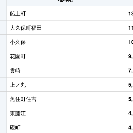
船上町
1
大久保町福田
1
小久保
1
花園町
9
貴崎
7
上ノ丸
5
魚住町住吉
5
東藤江
4
硯町
4