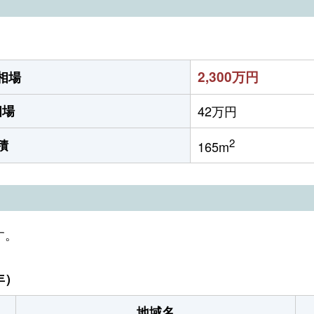
2,300万円
相場
相場
42万円
2
積
165m
す。
年）
地域名