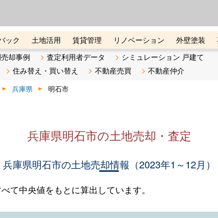
ーズ株式会社（東証グロース上
初めての方へ
ビスです 証券コード：4445
バック
土地活用
賃貸管理
リノベーション
外壁塗装
ライン講座
リビンマガジンBiz
不動産売却ご相談デスク
別売却事例
査定利用者データ
シミュレーション 戸建て
住み替え・買い替え
不動産売買
不動産仲介
兵庫県
明石市
兵庫県明石市の土地売却・査定
兵庫県明石市の土地売却情報（2023年1～12月）
すべて中央値をもとに算出しています。