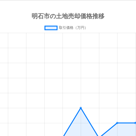
土山
徒歩19分
100m²
土山
徒歩14分
780m²
東二見
徒歩16分
1600m²
東二見
徒歩16分
910m²
-
-
145m²
西江井ケ島
徒歩8分
480m²
魚住
徒歩5分
120m²
魚住
徒歩6分
120m²
魚住
徒歩5分
170m²