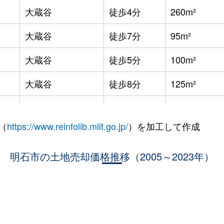
大蔵谷
徒歩4分
260m²
大蔵谷
徒歩7分
95m²
大蔵谷
徒歩5分
100m²
大蔵谷
徒歩8分
125m²
朝霧
徒歩6分
140m²
（
https://www.reinfolib.mlit.go.jp/
）を加工して作成
大蔵谷
徒歩20分
180m²
明石市の土地売却価格推移（2005～2023年）
西明石
徒歩15分
95m²
西明石
徒歩13分
200m²
明石
徒歩14分
220m²