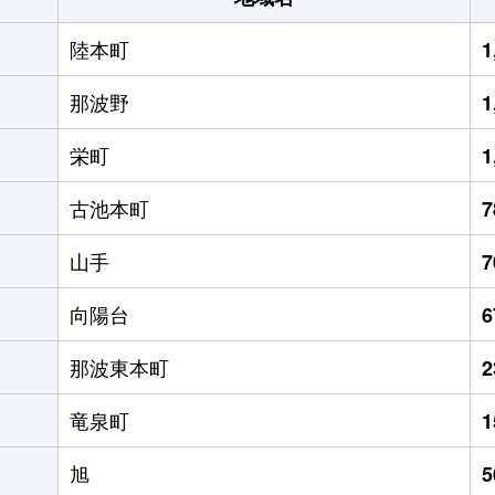
陸本町
1
那波野
1
栄町
1
古池本町
山手
向陽台
那波東本町
竜泉町
旭