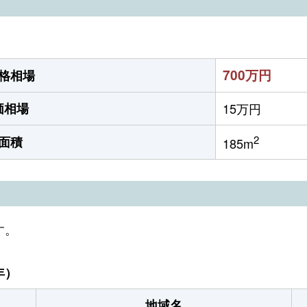
700万円
格相場
価相場
15万円
2
面積
185m
す。
年）
地域名