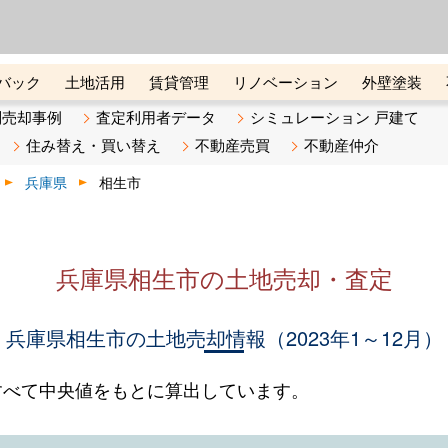
ーズ株式会社（東証グロース上
初めての方へ
ビスです 証券コード：4445
バック
土地活用
賃貸管理
リノベーション
外壁塗装
ライン講座
リビンマガジンBiz
不動産売却ご相談デスク
別売却事例
査定利用者データ
シミュレーション 戸建て
住み替え・買い替え
不動産売買
不動産仲介
兵庫県
相生市
兵庫県相生市の土地売却・査定
兵庫県相生市の土地売却情報（2023年1～12月）
すべて中央値をもとに算出しています。