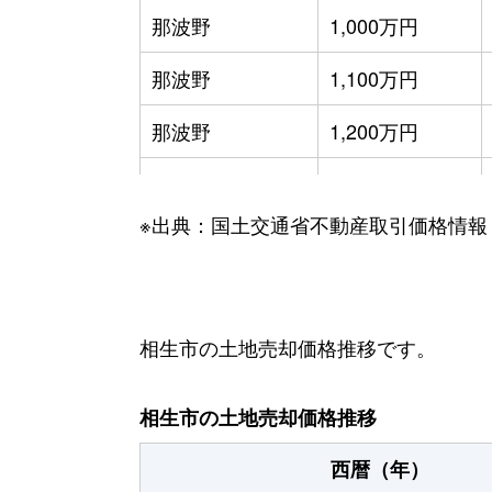
那波野
1,000万円
那波野
1,100万円
那波野
1,200万円
那波東本町
230万円
※出典：国土交通省不動産取引価格情報
那波東本町
450万円
那波東本町
50万円
古池本町
780万円
相生市の土地売却価格推移です。
山手
5,000万円
相生市の土地売却価格推移
山手
100万円
西暦（年）