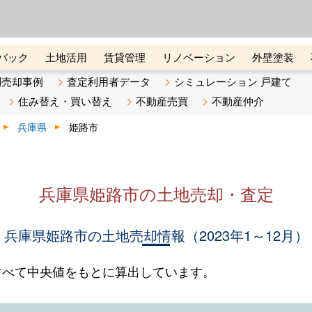
ーズ株式会社（東証グロース上
初めての方へ
ビスです 証券コード：4445
バック
土地活用
賃貸管理
リノベーション
外壁塗装
ライン講座
リビンマガジンBiz
不動産売却ご相談デスク
別売却事例
査定利用者データ
シミュレーション 戸建て
住み替え・買い替え
不動産売買
不動産仲介
兵庫県
姫路市
兵庫県姫路市の土地売却・査定
兵庫県姫路市の土地売却情報（2023年1～12月）
すべて中央値をもとに算出しています。