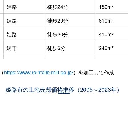
姫路
徒歩24分
150m²
姫路
徒歩29分
610m²
姫路
徒歩20分
410m²
網干
徒歩6分
240m²
網干
徒歩15分
1300m²
（
https://www.reinfolib.mlit.go.jp/
）を加工して作成
網干
徒歩10分
165m²
姫路市の土地売却価格推移（2005～2023年）
網干
徒歩8分
185m²
網干
徒歩11分
170m²
網干
徒歩9分
1000m²