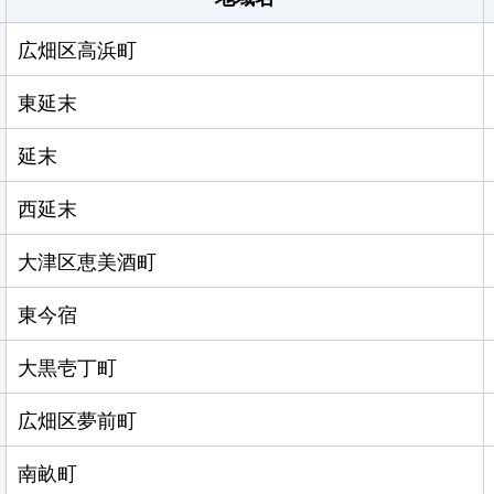
広畑区高浜町
東延末
延末
西延末
大津区恵美酒町
東今宿
大黒壱丁町
広畑区夢前町
南畝町