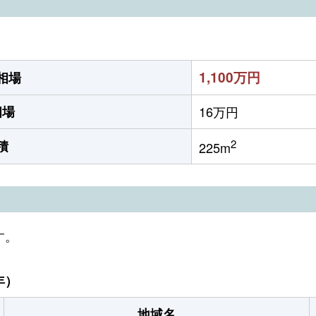
1,100万円
相場
相場
16万円
2
積
225m
す。
年）
地域名