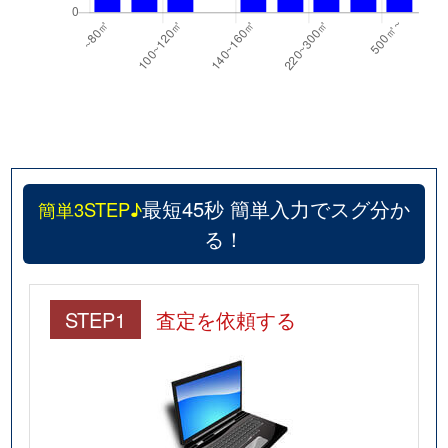
最短45秒 簡単入力でスグ分か
簡単3STEP♪
る！
STEP1
査定を依頼する