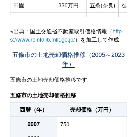
田園
330万円
五条(奈良)
徒歩4
田園
1,000万円
五条(奈良)
徒歩4
※出典：国土交通省不動産取引価格情報（
http
田園
1,600万円
五条(奈良)
徒歩4
s://www.reinfolib.mlit.go.jp/
）を加工して作成
西吉野町宗川野
56万円
五条(奈良)
徒歩2
五條市の土地売却価格推移（2005～2023
年）
西吉野町和田
140万円
五条(奈良)
徒歩1
野原西
5,900万円
五条(奈良)
徒歩2
五條市の土地売却価格推移です。
野原西
2,300万円
五条(奈良)
徒歩2
五條市の土地売却価格推移
野原西
190万円
五条(奈良)
徒歩2
西暦（年）
売却価格（万円）
野原西
390万円
五条(奈良)
徒歩4
2007
750