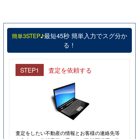
最短45秒 簡単入力でスグ分か
簡単3STEP♪
る！
STEP1
査定を依頼する
査定をしたい不動産の情報とお客様の連絡先等