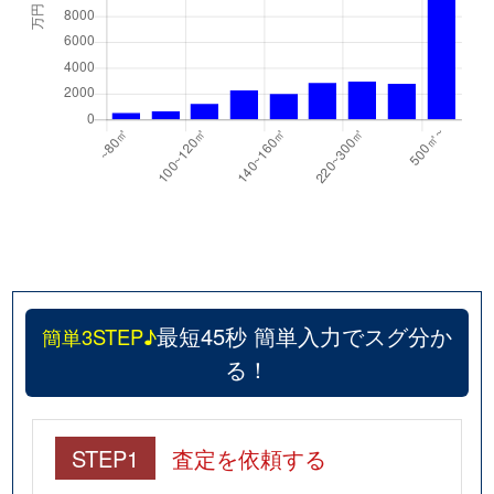
最短45秒 簡単入力でスグ分か
簡単3STEP♪
る！
STEP1
査定を依頼する