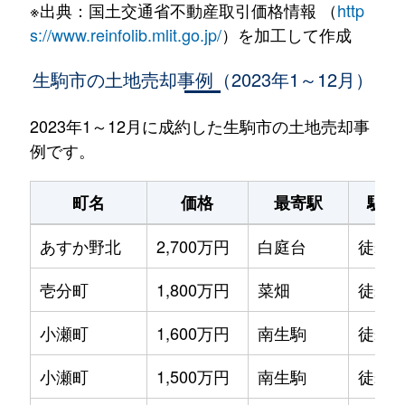
※出典：国土交通省不動産取引価格情報 （
http
s://www.reinfolib.mlit.go.jp/
）を加工して作成
生駒市の土地売却事例（2023年1～12月）
2023年1～12月に成約した生駒市の土地売却事
例です。
町名
価格
最寄駅
駅徒
あすか野北
2,700万円
白庭台
徒歩1
壱分町
1,800万円
菜畑
徒歩1
小瀬町
1,600万円
南生駒
徒歩1
小瀬町
1,500万円
南生駒
徒歩1