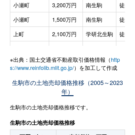
小瀬町
3,200万円
南生駒
徒歩2
小瀬町
1,500万円
南生駒
徒歩1
上町
2,100万円
学研北生駒
徒歩2
軽井沢町
2,100万円
生駒
徒歩1
※出典：国土交通省不動産取引価格情報（
http
北田原町
21,000万円
学研北生駒
徒歩4
s://www.reinfolib.mlit.go.jp/
）を加工して作成
北田原町
14,000万円
学研北生駒
徒歩2
生駒市の土地売却価格推移（2005～2023
年）
北田原町
13,000万円
白庭台
徒歩1
北大和
3,000万円
学研北生駒
徒歩1
生駒市の土地売却価格推移です。
北大和
4,700万円
学研北生駒
徒歩2
生駒市の土地売却価格推移