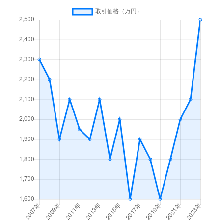
東生駒月見町
1,600万円
菜畑
徒歩8
東菜畑
1,700万円
菜畑
徒歩8
東松ケ丘
4,800万円
生駒
徒歩7
東松ケ丘
3,000万円
生駒
徒歩5
東山町
330万円
東山(奈良)
徒歩1
松美台
400万円
生駒
徒歩4
南田原町
730万円
生駒
徒歩4
山崎新町
200万円
生駒
徒歩6
山崎町
8,700万円
生駒
徒歩1