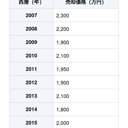
小明町
910万円
東生駒
徒歩4
西暦（年）
売却価格（万円）
小平尾町
930万円
東山(奈良)
徒歩8
2007
2,300
小平尾町
1,700万円
南生駒
徒歩1
2008
2,200
さつき台
1,700万円
東生駒
徒歩2
2009
1,900
新旭ケ丘
2,700万円
生駒
徒歩1
2010
2,100
新旭ケ丘
2,500万円
菜畑
徒歩4
2011
1,950
2012
1,900
新旭ケ丘
2,800万円
菜畑
徒歩6
2013
2,100
新生駒台
2,600万円
東生駒
徒歩2
2014
1,800
高山町
4,700万円
学研北生駒
徒歩4
2015
2,000
高山町
910万円
学研北生駒
徒歩4