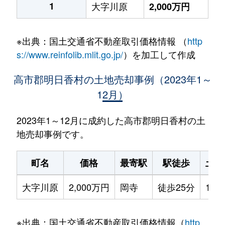
1
大字川原
2,000万円
※出典：国土交通省不動産取引価格情報 （
http
s://www.reinfolib.mlit.go.jp/
）を加工して作成
高市郡明日香村の土地売却事例（2023年1～
12月）
2023年1～12月に成約した高市郡明日香村の土
地売却事例です。
町名
価格
最寄駅
駅徒歩
土地
大字川原
2,000万円
岡寺
徒歩25分
190
※出典：国土交通省不動産取引価格情報（
http