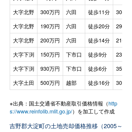
大字北野
300万円
六田
徒歩11分
300m²
大字北野
190万円
六田
徒歩20分
290m²
大字北野
200万円
六田
徒歩14分
210m²
大字下渕
150万円
下市口
徒歩9分
230m²
大字下渕
930万円
下市口
徒歩6分
350m²
大字土田
500万円
越部
徒歩16分
300m²
※出典：国土交通省不動産取引価格情報（
http
s://www.reinfolib.mlit.go.jp/
）を加工して作成
吉野郡大淀町の土地売却価格推移（2005～