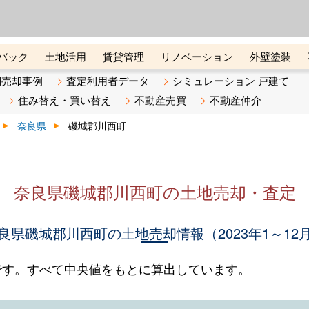
ーズ株式会社（東証グロース上
初めての方へ
ビスです 証券コード：4445
バック
土地活用
賃貸管理
リノベーション
外壁塗装
ライン講座
リビンマガジンBiz
不動産売却ご相談デスク
別売却事例
査定利用者データ
シミュレーション 戸建て
住み替え・買い替え
不動産売買
不動産仲介
奈良県
磯城郡川西町
奈良県磯城郡川西町の土地売却・査定
良県磯城郡川西町の土地売却情報（2023年1～12
です。すべて中央値をもとに算出しています。