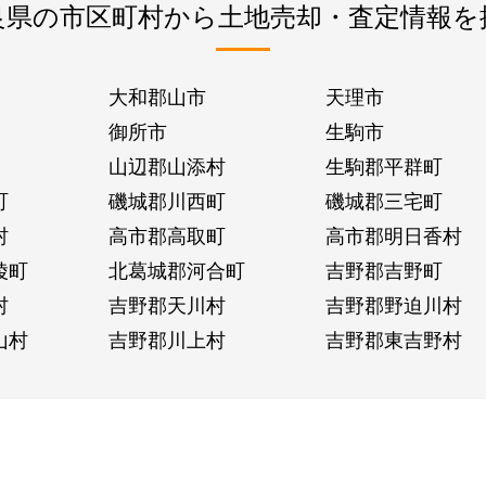
良県の市区町村から土地売却・査定情報を
大和郡山市
天理市
御所市
生駒市
山辺郡山添村
生駒郡平群町
町
磯城郡川西町
磯城郡三宅町
村
高市郡高取町
高市郡明日香村
陵町
北葛城郡河合町
吉野郡吉野町
村
吉野郡天川村
吉野郡野迫川村
山村
吉野郡川上村
吉野郡東吉野村