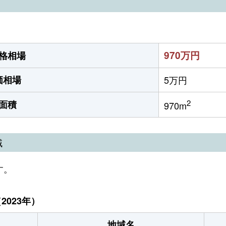
）
970万円
格相場
価相場
5万円
2
面積
970m
域
す。
023年）
地域名