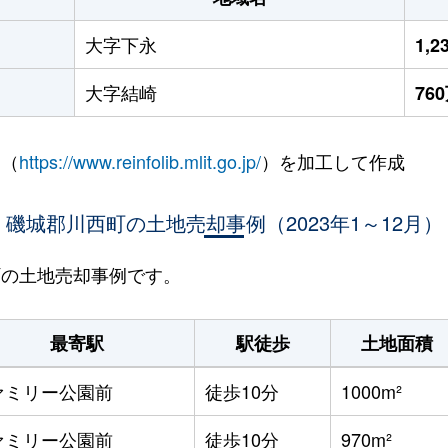
大字下永
1,
大字結崎
76
 （
https://www.reinfolib.mlit.go.jp/
）を加工して作成
磯城郡川西町の土地売却事例（2023年1～12月）
西町の土地売却事例です。
最寄駅
駅徒歩
土地面積
ァミリー公園前
徒歩10分
1000m²
ァミリー公園前
徒歩10分
970m²