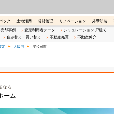
ーズ株式会社（東証グロース上
初めての方へ
ビスです 証券コード：4445
バック
土地活用
賃貸管理
リノベーション
外壁塗装
ライン講座
リビンマガジンBiz
不動産売却ご相談デスク
別売却事例
査定利用者データ
シミュレーション 戸建て
住み替え・買い替え
不動産売買
不動産仲介
査定
大阪府
岸和田市
定なら
ホーム