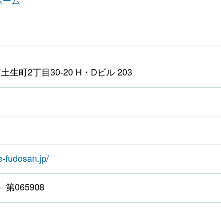
ホーム
生町2丁目30-20 H・Dビル 203
-fudosan.jp/
第065908