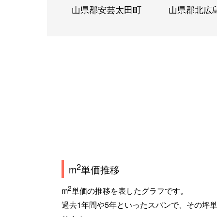
山県郡安芸太田町
山県郡北広
2
m
単価推移
2
m
単価の推移を表したグラフです。
過去1年間や5年といったスパンで、その坪