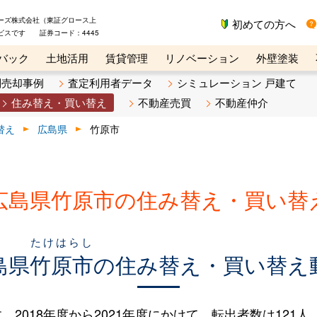
ーズ株式会社（東証グロース上
初めての方へ
ビスです 証券コード：4445
バック
土地活用
賃貸管理
リノベーション
外壁塗装
ライン講座
リビンマガジンBiz
不動産売却ご相談デスク
別売却事例
査定利用者データ
シミュレーション 戸建て
住み替え・買い替え
不動産売買
不動産仲介
替え
広島県
竹原市
広島県竹原市の住み替え・買い替
たけはらし
島県
竹原市
の住み替え・買い替え
018年度から2021年度にかけて、転出者数は121人（13