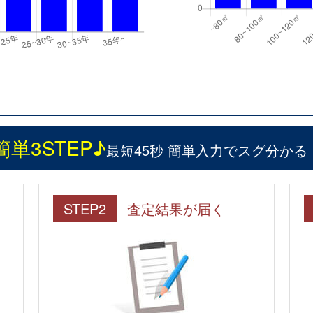
簡単3STEP♪
最短45秒 簡単入力でスグ分かる
STEP2
査定結果が届く