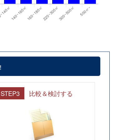
！
STEP3
比較＆検討する