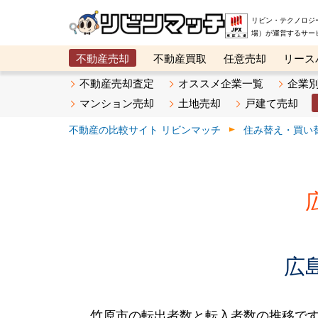
リビン・テクノロジ
場）が運営するサー
不動産売却
不動産買取
任意売却
リース
メタ住宅展示場
ベスト不動産カンパニー
オン
不動産売却査定
オススメ企業一覧
企業
マンション売却
土地売却
戸建て売却
不動産の比較サイト リビンマッチ
住み替え・買い
広
竹原市の転出者数と転入者数の推移です。2