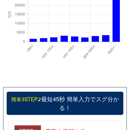
最短45秒 簡単入力でスグ分か
簡単3STEP♪
る！