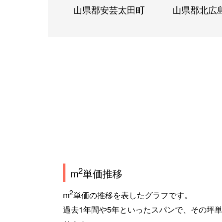
山県郡安芸太田町
山県郡北広
2
m
単価推移
2
m
単価の推移を表したグラフです。
過去1年間や5年といったスパンで、その坪