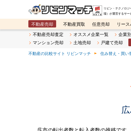
リビン・テクノロジ
場）が運営するサー
不動産売却
不動産買取
任意売却
リース
メタ住宅展示場
ベスト不動産カンパニー
オン
不動産売却査定
オススメ企業一覧
企業
マンション売却
土地売却
戸建て売却
不動産の比較サイト リビンマッチ
住み替え・買い
広
呉市の転出者数と転入者数の推移です。201