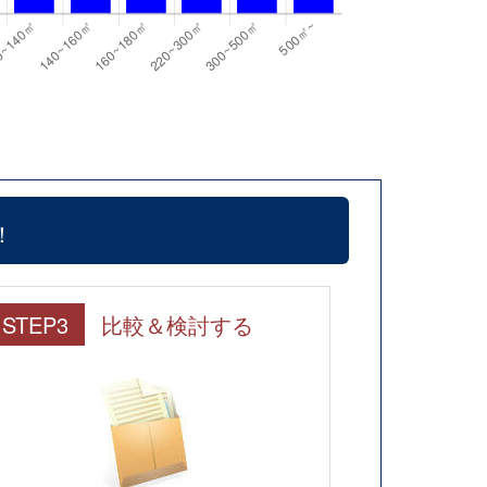
！
STEP3
比較＆検討する