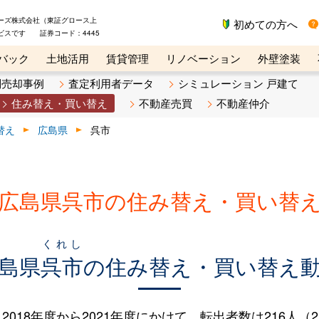
ーズ株式会社（東証グロース上
初めての方へ
ビスです 証券コード：4445
バック
土地活用
賃貸管理
リノベーション
外壁塗装
ライン講座
リビンマガジンBiz
不動産売却ご相談デスク
別売却事例
査定利用者データ
シミュレーション 戸建て
住み替え・買い替え
不動産売買
不動産仲介
替え
広島県
呉市
広島県呉市の住み替え・買い替
くれし
島県
呉市
の住み替え・買い替え
8年度から2021年度にかけて、転出者数は216人（2.9