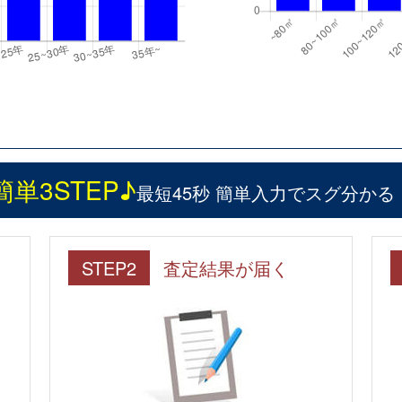
簡単3STEP♪
最短45秒 簡単入力でスグ分かる
STEP2
査定結果が届く