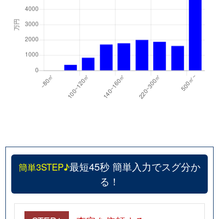
最短45秒 簡単入力でスグ分か
簡単3STEP♪
る！