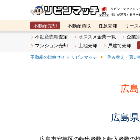
リビン・テクノロジ
場）が運営するサー
不動産売却
不動産買取
任意売却
リース
メタ住宅展示場
ベスト不動産カンパニー
オン
不動産売却査定
オススメ企業一覧
企業
マンション売却
土地売却
戸建て売却
不動産の比較サイト リビンマッチ
住み替え・買い
広島
広島県
広島市安芸区の転出者数と転入者数の推移で