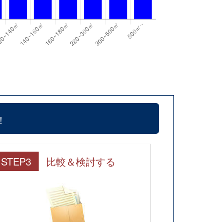
！
STEP3
比較＆検討する