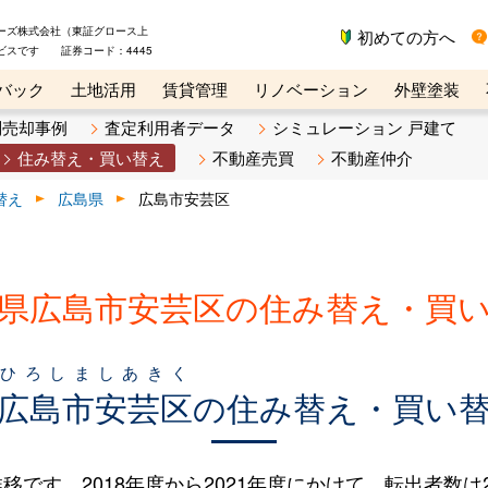
ーズ株式会社（東証グロース上
初めての方へ
ビスです 証券コード：4445
バック
土地活用
賃貸管理
リノベーション
外壁塗装
ライン講座
リビンマガジンBiz
不動産売却ご相談デスク
別売却事例
査定利用者データ
シミュレーション 戸建て
住み替え・買い替え
不動産売買
不動産仲介
替え
広島県
広島市安芸区
県広島市安芸区の住み替え・買
ひろしましあきく
広島市安芸区
の住み替え・買い
す。2018年度から2021年度にかけて、転出者数は206人