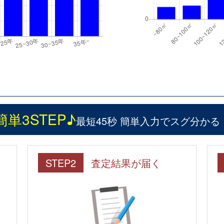
簡単3STEP♪
最短45秒 簡単入力でスグ分かる
STEP2
査定結果が届く