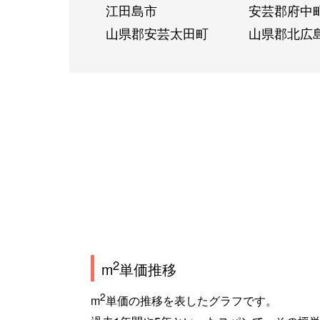
江田島市
安芸郡府中
山県郡安芸太田町
山県郡北広
2
m
単価推移
2
m
単価の推移を表したグラフです。