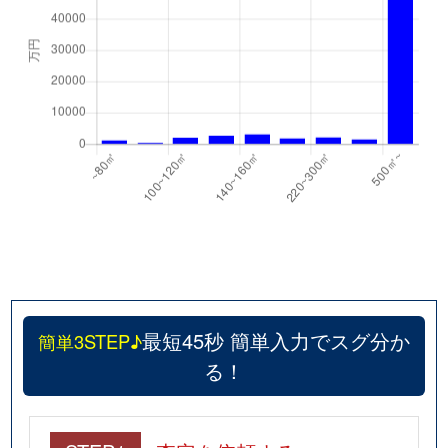
最短45秒 簡単入力でスグ分か
簡単3STEP♪
る！