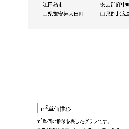
江田島市
安芸郡府中
山県郡安芸太田町
山県郡北広
2
m
単価推移
2
m
単価の推移を表したグラフです。