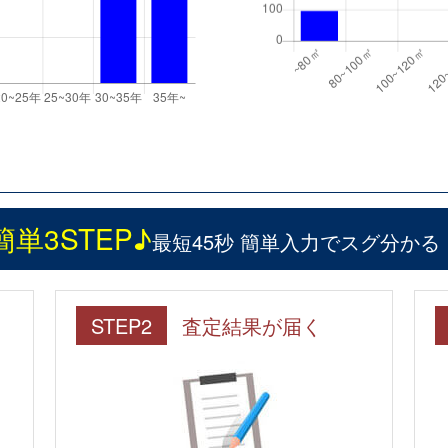
簡単3STEP♪
最短45秒 簡単入力でスグ分かる
STEP2
査定結果が届く