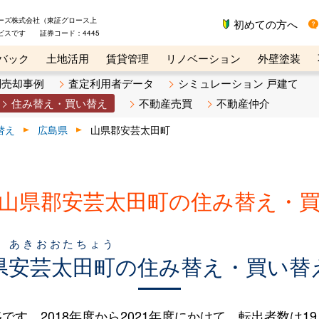
ーズ株式会社（東証グロース上
初めての方へ
ビスです 証券コード：4445
バック
土地活用
賃貸管理
リノベーション
外壁塗装
ライン講座
リビンマガジンBiz
不動産売却ご相談デスク
別売却事例
査定利用者データ
シミュレーション 戸建て
住み替え・買い替え
不動産売買
不動産仲介
替え
広島県
山県郡安芸太田町
山県郡安芸太田町の住み替え・
あきおおたちょう
県
安芸太田町
の住み替え・買い替
。2018年度から2021年度にかけて、転出者数は19人