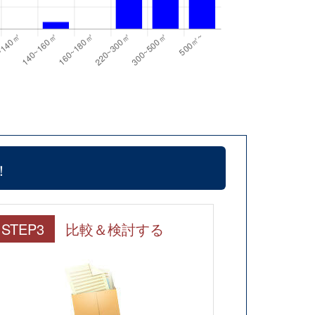
！
STEP3
比較＆検討する