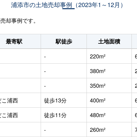
浦添市の土地売却事例（2023年1～12月）
地売却事例です。
最寄駅
駅徒歩
土地面積
-
220m²
-
380m²
-
350m²
だこ浦西
徒歩13分
400m²
だこ浦西
徒歩11分
480m²
-
260m²