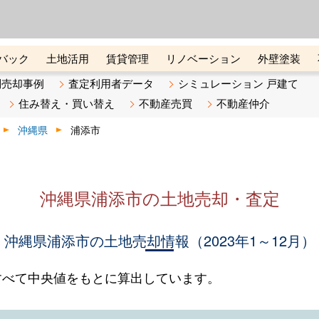
ーズ株式会社（東証グロース上
初めての方へ
ビスです 証券コード：4445
バック
土地活用
賃貸管理
リノベーション
外壁塗装
ライン講座
リビンマガジンBiz
不動産売却ご相談デスク
別売却事例
査定利用者データ
シミュレーション 戸建て
住み替え・買い替え
不動産売買
不動産仲介
沖縄県
浦添市
沖縄県浦添市の土地売却・査定
沖縄県浦添市の土地売却情報（2023年1～12月）
すべて中央値をもとに算出しています。