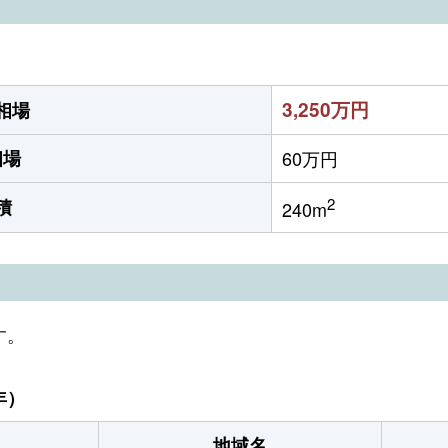
3,250万円
相場
相場
60万円
2
積
240m
す。
年）
地域名