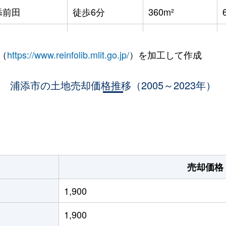
添前田
徒歩6分
360m²
だこ浦西
徒歩1分
180m²
（
https://www.reinfolib.mlit.go.jp/
）を加工して作成
だこ浦西
徒歩1分
185m²
浦添市の土地売却価格推移（2005～2023年）
-
125m²
-
35m²
-
175m²
売却価格
1,900
1,900