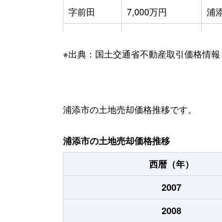
字前田
7,000万円
浦
前田
3,200万円
て
※出典：国土交通省不動産取引価格情報
前田
3,300万円
て
牧港
2,400万円
-
牧港
190万円
-
浦添市の土地売却価格推移です。
屋富祖
1,600万円
-
浦添市の土地売却価格推移
西暦（年）
2007
2008