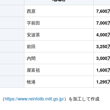
西原
7,60
字前田
7,00
安波茶
4,00
前田
3,25
内間
3,00
屋富祖
1,60
牧港
1,29
 （
https://www.reinfolib.mlit.go.jp/
）を加工して作成