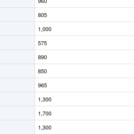
960
-
-
1100m²
1
805
-
-
580m²
1
1,000
-
-
250m²
9
575
890
850
965
1,300
1,700
1,300