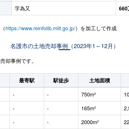
字為又
66
 （
https://www.reinfolib.mlit.go.jp/
）を加工して作成
名護市の土地売却事例（2023年1～12月）
地売却事例です。
最寄駅
駅徒歩
土地面積
-
-
750m²
1
-
-
165m²
2
-
-
2000m²
2