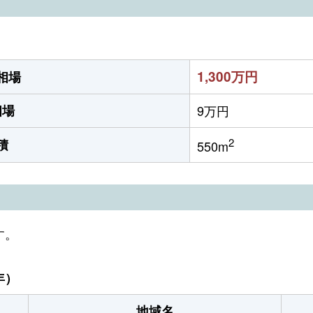
1,300万円
相場
相場
9万円
2
積
550m
す。
年）
地域名