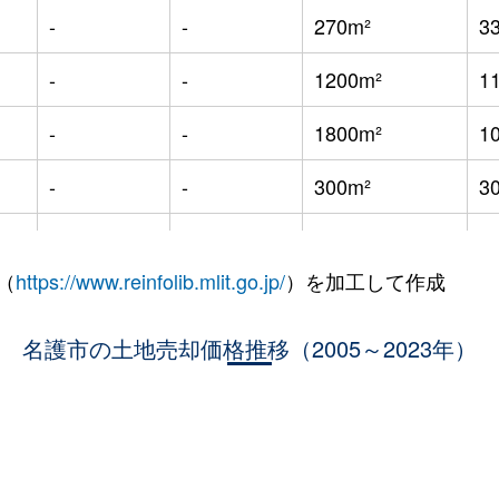
-
-
270m²
3
-
-
1200m²
1
-
-
1800m²
1
-
-
300m²
3
-
-
270m²
2
（
https://www.reinfolib.mlit.go.jp/
）を加工して作成
-
-
165m²
1
名護市の土地売却価格推移（2005～2023年）
-
-
530m²
3
-
-
210m²
9
-
-
290m²
3