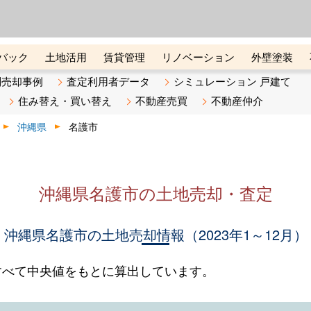
ーズ株式会社（東証グロース上
初めての方へ
ビスです 証券コード：4445
バック
土地活用
賃貸管理
リノベーション
外壁塗装
ライン講座
リビンマガジンBiz
不動産売却ご相談デスク
別売却事例
査定利用者データ
シミュレーション 戸建て
住み替え・買い替え
不動産売買
不動産仲介
沖縄県
名護市
沖縄県名護市の土地売却・査定
沖縄県名護市の土地売却情報（2023年1～12月）
すべて中央値をもとに算出しています。