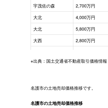
宇茂佐の森
2,700万円
大北
4,000万円
大北
5,800万円
大西
2,800万円
大東
1,900万円
※出典：国土交通省不動産取引価格情報
大南
860万円
字久志
56万円
字久志
600万円
名護市の土地売却価格推移です。
字瀬嵩
260万円
名護市の土地売却価格推移