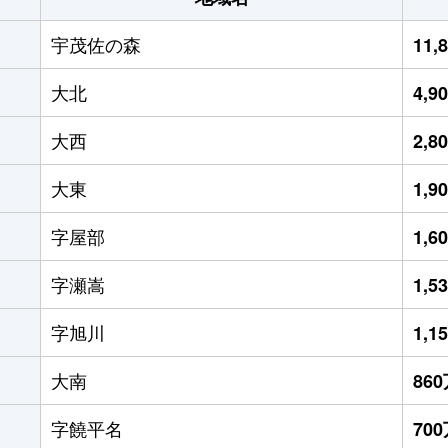
宇茂佐の森
11,
大北
4,9
大西
2,8
大東
1,9
字屋部
1,6
字瀬嵩
1,5
字旭川
1,1
大南
86
字饒平名
70