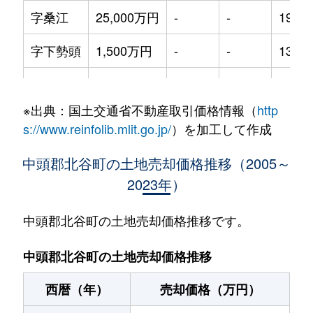
字桑江
25,000万円
-
-
1900
字下勢頭
1,500万円
-
-
135m
字下勢頭
4,100万円
-
-
480m
※出典：国土交通省不動産取引価格情報（
http
字砂辺
5,000万円
-
-
730m
s://www.reinfolib.mlit.go.jp/
）を加工して作成
字砂辺
2,000万円
-
-
330m
中頭郡北谷町の土地売却価格推移（2005～
2023年）
字北谷
2,400万円
-
-
310m
字北谷
2,400万円
-
-
310m
中頭郡北谷町の土地売却価格推移です。
中頭郡北谷町の土地売却価格推移
西暦（年）
売却価格（万円）