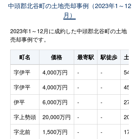
中頭郡北谷町の土地売却事例（2023年1～12
月）
2023年1～12月に成約した中頭郡北谷町の土地
売却事例です。
町名
価格
最寄駅
駅徒歩
土地
字伊平
4,000万円
-
-
540m
字伊平
4,000万円
-
-
450m
伊平
6,000万円
-
-
270m
字上勢頭
20,000万円
-
-
2000
字北前
1,500万円
-
-
175m