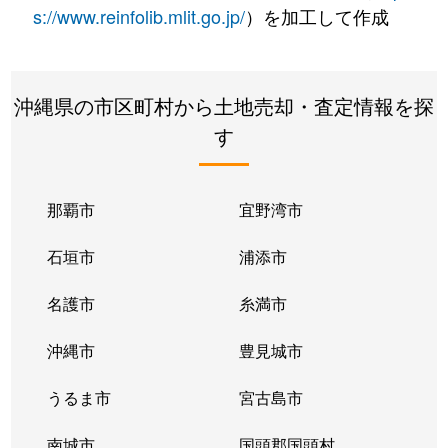
s://www.reinfolib.mlit.go.jp/
）を加工して作成
沖縄県の市区町村から土地売却・査定情報を探
す
那覇市
宜野湾市
石垣市
浦添市
名護市
糸満市
沖縄市
豊見城市
うるま市
宮古島市
南城市
国頭郡国頭村