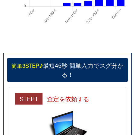
最短45秒 簡単入力でスグ分か
簡単3STEP♪
る！
STEP1
査定を依頼する