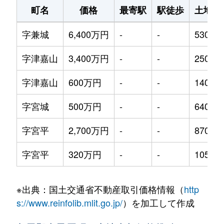
町名
価格
最寄駅
駅徒歩
土地面
字兼城
6,400万円
-
-
530m²
字津嘉山
3,400万円
-
-
250m²
字津嘉山
600万円
-
-
140m²
字宮城
500万円
-
-
640m²
字宮平
2,700万円
-
-
870m²
字宮平
320万円
-
-
105m²
※出典：国土交通省不動産取引価格情報（
http
s://www.reinfolib.mlit.go.jp/
）を加工して作成