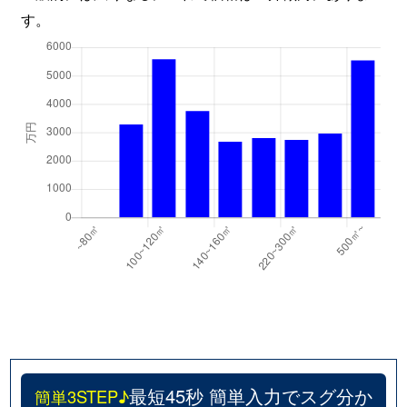
す。
最短45秒 簡単入力でスグ分か
簡単3STEP♪