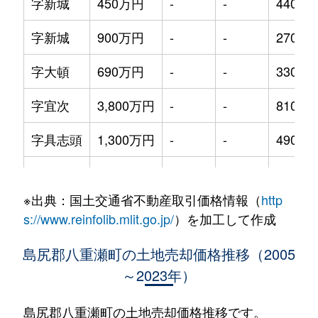
字新城
450万円
-
-
440m²
字新城
900万円
-
-
270m²
字大頓
690万円
-
-
330m²
字宜次
3,800万円
-
-
810m²
字具志頭
1,300万円
-
-
490m²
字具志頭
300万円
-
-
730m²
※出典：国土交通省不動産取引価格情報（
http
字東風平
3,400万円
-
-
270m²
s://www.reinfolib.mlit.go.jp/
）を加工して作成
字友寄
2,800万円
-
-
620m²
島尻郡八重瀬町の土地売却価格推移（2005
～2023年）
字長毛
1,000万円
-
-
540m²
字玻名城
530万円
-
-
170m²
島尻郡八重瀬町の土地売却価格推移です。