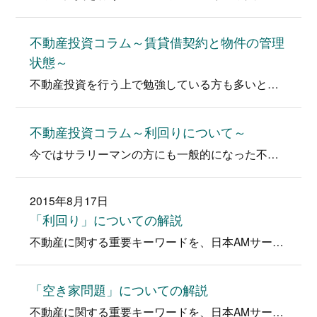
不動産投資コラム～賃貸借契約と物件の管理
状態～
不動産投資を行う上で勉強している方も多いと思います。実際に体験することおぼえる近道ですが、多くの大家さんはそういきません。 そのため…
不動産投資コラム～利回りについて～
今ではサラリーマンの方にも一般的になった不動産投資、節税対策、相続対策、年金などさまざまな目的で投資が行われています。 巷では「簡単…
2015年8月17日
「利回り」についての解説
不動産に関する重要キーワードを、日本AMサービス堂下代表が分かりやすく解説！ キーワード「利回り」とは・・・ 利回りは収益不動産を運…
「空き家問題」についての解説
不動産に関する重要キーワードを、日本AMサービス堂下代表が分かりやすく解説！ キーワード「空き家問題」とは・・・ 平成25年度の国土…