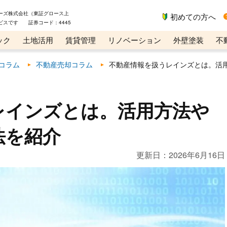
ーズ株式会社（東証グロース上
初めての方へ
ビスです 証券コード：4445
ック
土地活用
賃貸管理
リノベーション
外壁塗装
不
ライン講座
リビンマガジンBiz
コラム
不動産売却コラム
不動産情報を扱うレインズとは。活
レインズとは。活用方法や
法を紹介
更新日：
2026年6月16日