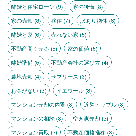
離婚と住宅ローン
(9)
家の後悔
(8)
家の売却
(8)
移住
(7)
訳あり物件
(6)
離婚と家
(6)
売れない家
(5)
不動産高く売る
(5)
家の価値
(5)
離婚準備
(5)
不動産会社の選び方
(4)
農地売却
(4)
サブリース
(3)
お金がない
(3)
イエウール
(3)
マンション売却の内覧
(3)
近隣トラブル
(3)
マンションの相続
(3)
空き家売却
(3)
マンション買取
(3)
不動産価格推移
(3)