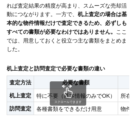
れば査定結果の精度が高まり、スムーズな売却活
動につながります。一方で、
机上査定の場合は基
本的な物件情報だけで査定できるため、必ずしも
ここ
すべての書類が必要なわけではありません。
では、用意しておくと役立つ主な書類をまとめま
した。
机上査定と訪問査定で必要な書類の違い
査定方法
必要な書類
机上査定
特に不要（基本情報のみでOK）
所在
スクロールできます
訪問査定
各種書類をできるだけ用意
物件