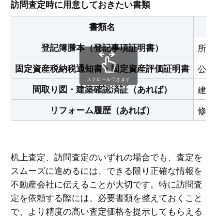
訪問査定時に用意しておきたい書類
書類名
登記簿謄本（登記事項証明書）
所有
固定資産税納税通知書・固定資産評価証明書
公的
スクロールできます
間取り図・建築確認済証（あれば）
建物
リフォーム履歴（あれば）
修繕
机上査定、訪問査定のいずれの場合でも、査定を
スムーズに進めるには、できる限り正確な情報を
不動産会社に伝えることが大切です。特に訪問査
定を依頼する際には、必要書類を整えておくこと
で、より精度の高い査定価格を提示してもらえる