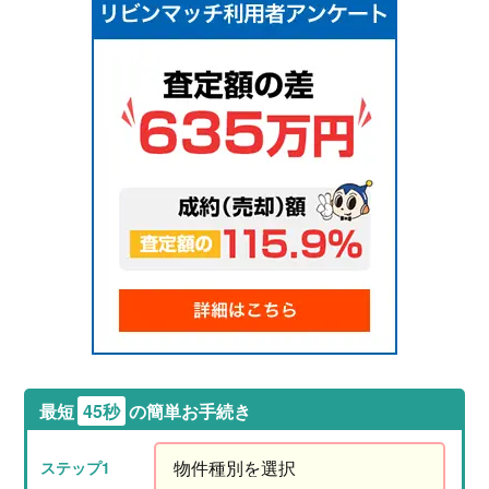
最短
45秒
の簡単お手続き