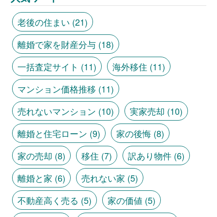
老後の住まい
(21)
離婚で家を財産分与
(18)
一括査定サイト
(11)
海外移住
(11)
マンション価格推移
(11)
売れないマンション
(10)
実家売却
(10)
離婚と住宅ローン
(9)
家の後悔
(8)
家の売却
(8)
移住
(7)
訳あり物件
(6)
離婚と家
(6)
売れない家
(5)
不動産高く売る
(5)
家の価値
(5)