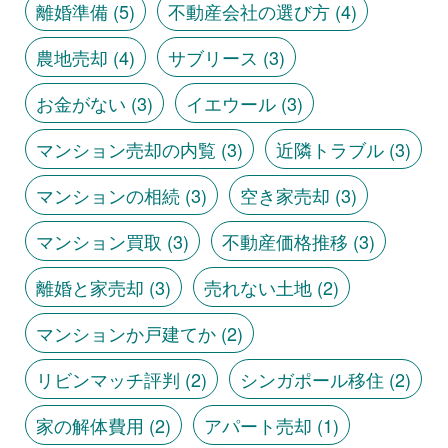
離婚準備
(5)
不動産会社の選び方
(4)
農地売却
(4)
サブリース
(3)
お金がない
(3)
イエウール
(3)
マンション売却の内覧
(3)
近隣トラブル
(3)
マンションの相続
(3)
空き家売却
(3)
マンション買取
(3)
不動産価格推移
(3)
離婚と家売却
(3)
売れない土地
(2)
マンションか戸建てか
(2)
リビンマッチ評判
(2)
シンガポール移住
(2)
家の解体費用
(2)
アパート売却
(1)