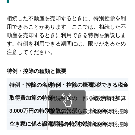
相続した不動産を売却するときに、特別控除を利
用できることがあります。ここでは、相続した不
動産を売却するときに利用できる特例を解説しま
す。特例を利用できる期間には、限りがあるため
注意してください。
特例・控除の種類と概要
特例・控除の名称
特例・控除の概要
節税できる税金
取得費加算の特例
相続税額の一部を取得費に加算で
譲渡所得税
3,000万円の特別控除の特例
譲渡所得から最大3,000万円控除
譲渡所得税
スクロールできます
空き家に係る譲渡所得の特別控除
譲渡所得から最大3,000万円控除
譲渡所得税