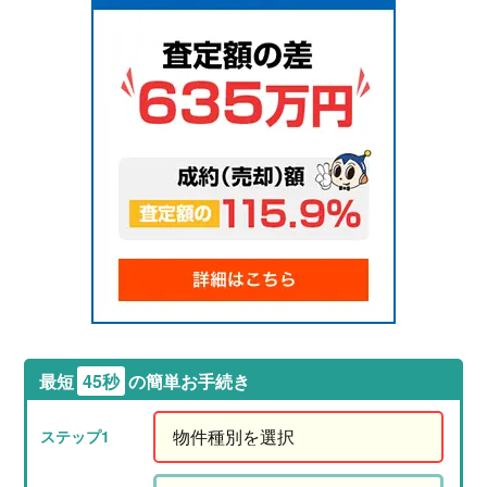
最短
45秒
の簡単お手続き