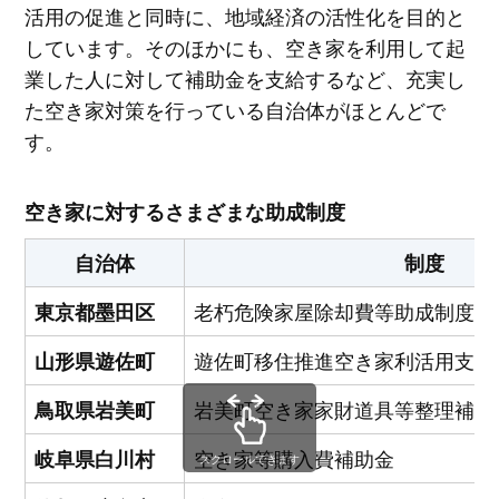
活用の促進と同時に、地域経済の活性化を目的と
しています。そのほかにも、空き家を利用して起
業した人に対して補助金を支給するなど、充実し
た空き家対策を行っている自治体がほとんどで
す。
空き家に対するさまざまな助成制度
自治体
制度
老朽危険家屋除却費等助成制度
東京都墨田区
遊佐町移住推進空き家利活用支援
山形県遊佐町
岩美町空き家家財道具等整理補助
鳥取県岩美町
空き家等購入費補助金
岐阜県白川村
スクロールできます