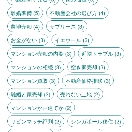
離婚準備
(5)
不動産会社の選び方
(4)
農地売却
(4)
サブリース
(3)
お金がない
(3)
イエウール
(3)
マンション売却の内覧
(3)
近隣トラブル
(3)
マンションの相続
(3)
空き家売却
(3)
マンション買取
(3)
不動産価格推移
(3)
離婚と家売却
(3)
売れない土地
(2)
マンションか戸建てか
(2)
リビンマッチ評判
(2)
シンガポール移住
(2)