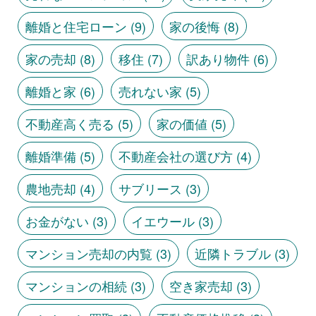
離婚と住宅ローン
(9)
家の後悔
(8)
家の売却
(8)
移住
(7)
訳あり物件
(6)
離婚と家
(6)
売れない家
(5)
不動産高く売る
(5)
家の価値
(5)
離婚準備
(5)
不動産会社の選び方
(4)
農地売却
(4)
サブリース
(3)
お金がない
(3)
イエウール
(3)
マンション売却の内覧
(3)
近隣トラブル
(3)
マンションの相続
(3)
空き家売却
(3)