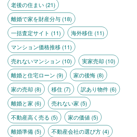
老後の住まい
(21)
離婚で家を財産分与
(18)
一括査定サイト
(11)
海外移住
(11)
マンション価格推移
(11)
売れないマンション
(10)
実家売却
(10)
離婚と住宅ローン
(9)
家の後悔
(8)
家の売却
(8)
移住
(7)
訳あり物件
(6)
離婚と家
(6)
売れない家
(5)
不動産高く売る
(5)
家の価値
(5)
離婚準備
(5)
不動産会社の選び方
(4)