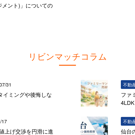
ジメント)」についての
リビンマッチコラム
07/31
不動
タイミングや後悔しな
ファ
4L
/17
不動
の値上げ交渉を円滑に進
仙台