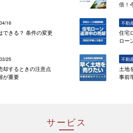
倍！
04/16
不動
はできる？ 条件の変更
住宅
ロー
03/25
不動
売却するときの注意点
土地
握が重要
事前
サービス