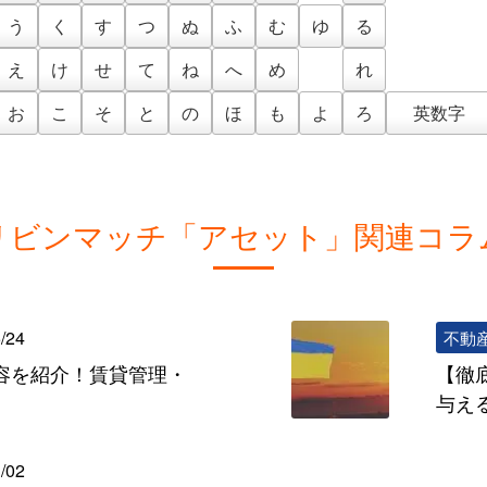
う
く
す
つ
ぬ
ふ
む
ゆ
る
え
け
せ
て
ね
へ
め
れ
お
こ
そ
と
の
ほ
も
よ
ろ
英数字
リビンマッチ「アセット」関連コラ
/24
不動
容を紹介！賃貸管理・
【徹
与え
/02