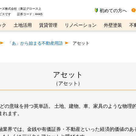
ーズ株式会社（東証グロース上
初めての方へ
ビスです 証券コード：4445
ック
土地活用
賃貸管理
リノベーション
外壁塗装
不
ライン講座
リビンマガジンBiz
不動産売却ご相談デスク
「あ」から始まる不動産用語
アセット
アセット
（アセット）
源などの意味を持つ英単語。 土地、建物、車、家具のような物
まれます。
融業界では、金銭や有価証券・不動産といった経済的価値のある