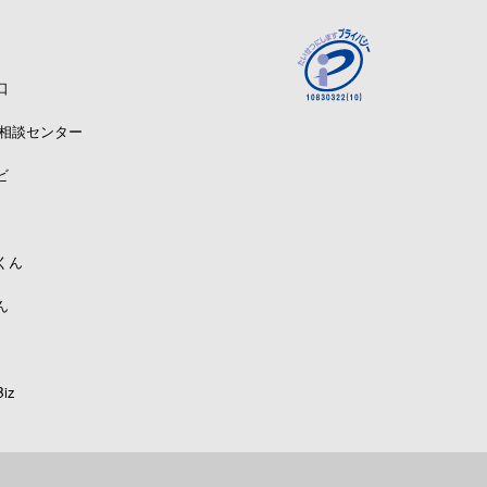
口
A相談センター
ビ
くん
ん
iz