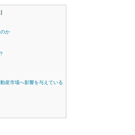
示
]
たのか
響
？
動産市場へ影響を与えている