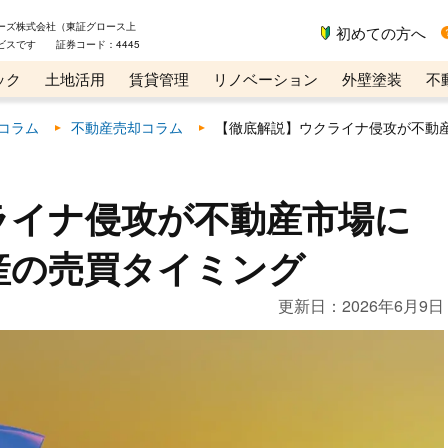
ーズ株式会社（東証グロース上
初めての方へ
ビスです 証券コード：4445
ック
土地活用
賃貸管理
リノベーション
外壁塗装
不
ライン講座
リビンマガジンBiz
コラム
不動産売却コラム
【徹底解説】ウクライナ侵攻が不動
ライナ侵攻が不動産市場に
産の売買タイミング
更新日：
2026年6月9日