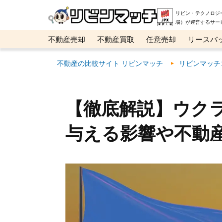
リビン・テクノロジ
場）が運営するサー
不動産売却
不動産買取
任意売却
リースバ
メタ住宅展示場
ベスト不動産カンパニー
オン
不動産の比較サイト リビンマッチ
リビンマッチ
【徹底解説】ウク
与える影響や不動