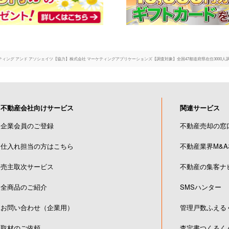
ーケティング アンド アソシェイツ【協力】株式会社 マーケティングアプリケーションズ【調査対象】全国47都道府県在住3000人
不動産会社向けサービス
関連サービス
企業会員のご登録
不動産売却の窓
仕入れ担当の方はこちら
不動産業界M&
売主取次サービス
不動産の集客ナ
全商品のご紹介
SMSハンター
お問い合わせ（企業用）
管理戸数ふえる
取材のご依頼
査定書つくるく