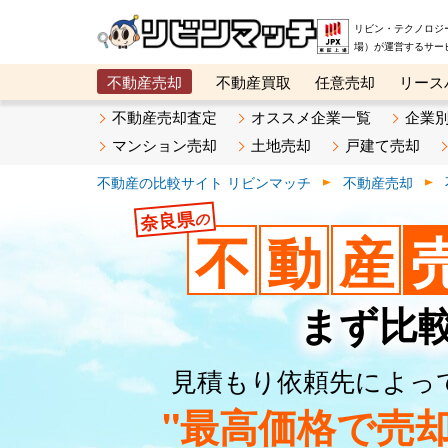
リビン・テクノロジ
場）が運営するサー
不動産売却
不動産買取
任意売却
リース
メタ住宅展示場
ベスト不動産カンパニー
オン
不動産売却査定
オススメ企業一覧
企業
マンション売却
土地売却
戸建て売却
不動産の比較サイト リビンマッチ
不動産売却
奈良県
の
不
動
産
まず比
見積もり依頼先によっ
"最高価格で売却