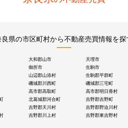
奈良県の市区町村から不動産売買情報を探
大和郡山市
天理市
御所市
生駒市
山辺郡山添村
生駒郡平群町
磯城郡川西町
磯城郡三宅町
高市郡高取町
高市郡明日香村
町
北葛城郡河合町
吉野郡吉野町
吉野郡天川村
吉野郡野迫川村
村
吉野郡川上村
吉野郡東吉野村