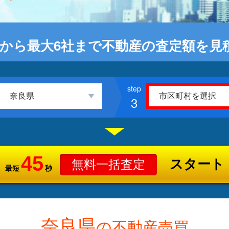
から最大6社まで不動産の査定額を見
3
45
スタート
無料一括査定
最短
秒
奈良県
の不動産売買