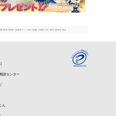
調査 競合不動産一括査定サイト5社で比較【年齢】20～60代【性別】男女
口
A相談センター
ビ
くん
ん