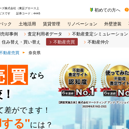
ーズ株式会社（東証グロース上
初めての方へ
ビスです 証券コード：4445
バック
土地活用
賃貸管理
リノベーション
外壁塗装
ライン講座
リビンマガジンBiz
不動産売却ご相談デスク
別売却事例
査定利用者データ
不動産査定シミュレーション
住み替え・買い替え
不動産売買
不動産仲介
不動産売買
奈良県
売
買
なら
較！
【調査実施主体】
株式会社マーケティング アンド アソシェ
て差がでます！
2025年9月19日-23日
する"
には？