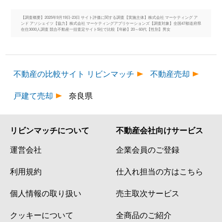
【調査概要】2025年9月19日-23日 サイト評価に関する調査【実施主体】株式会社 マーケティング ア
ンド アソシェイツ【協力】株式会社 マーケティングアプリケーションズ【調査対象】全国47都道府県
在住3000人調査 競合不動産一括査定サイト5社で比較【年齢】20～60代【性別】男女
不動産の比較サイト リビンマッチ
不動産売却
戸建て売却
奈良県
リビンマッチについて
不動産会社向けサービス
運営会社
企業会員のご登録
利用規約
仕入れ担当の方はこちら
個人情報の取り扱い
売主取次サービス
クッキーについて
全商品のご紹介