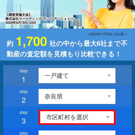
【調査実施主体】
株式会社マーケティング アンド アソシェイツ
2025年9月19日-23日
※2025年1月現在 当社調べ
1,700
約
社の中から最大6社まで不
動産の査定額を見積もり比較できる！
1
2
3