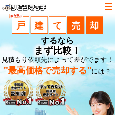
奈良県
で
戸
建
て
売
却
するなら
まず比較！
見積もり依頼先によって差がでます！
"最高価格で売却する"
には？