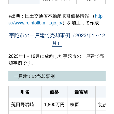
※出典：国土交通省不動産取引価格情報 （
http
s://www.reinfolib.mlit.go.jp/
）を加工して作成
宇陀市の一戸建て売却事例（2023年1～12
月）
2023年1～12月に成約した宇陀市の一戸建て売
却事例です。
一戸建ての売却事例
町名
価格
最寄駅
駅
菟田野岩崎
1,800万円
榛原
徒歩1時