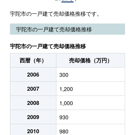
榛原天満台西
60万円
榛原
徒歩29
宇陀市の一戸建て売却価格推移です。
榛原天満台西
450万円
榛原
徒歩45
宇陀市の一戸建て売却価格推移
榛原天満台西
400万円
榛原
徒歩45
宇陀市の一戸建て売却価格推移
榛原天満台東
630万円
榛原
徒歩45
西暦（年）
売却価格（万円）
榛原萩原
520万円
榛原
徒歩7
2006
300
榛原萩原
1,600万円
榛原
徒歩6
2007
1,200
榛原ひのき坂
650万円
榛原
徒歩25
2008
1,000
榛原福西
270万円
榛原
徒歩45
2009
930
室生大野
300万円
室生口大野
徒歩3
2010
980