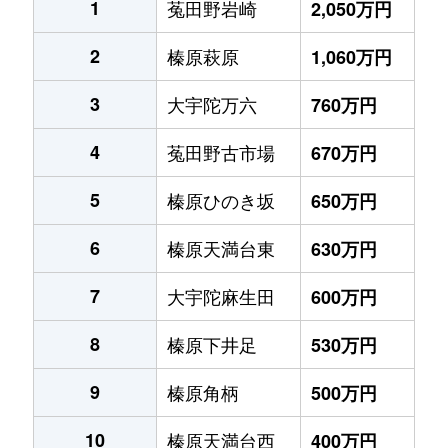
1
菟田野岩崎
2,050万円
2
榛原萩原
1,060万円
3
大宇陀万六
760万円
4
菟田野古市場
670万円
5
榛原ひのき坂
650万円
6
榛原天満台東
630万円
7
大宇陀麻生田
600万円
8
榛原下井足
530万円
9
榛原角柄
500万円
10
榛原天満台西
400万円