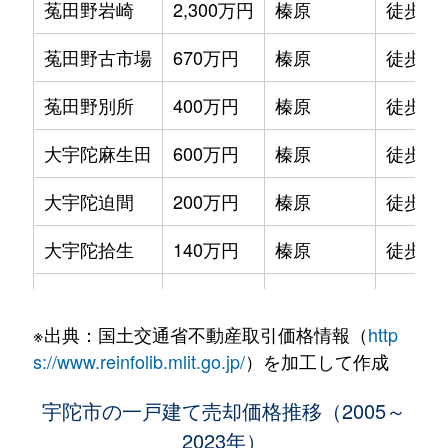
菟田野岩崎
2,300万円
榛原
徒歩1時
菟田野古市場
670万円
榛原
徒歩1時
菟田野別所
400万円
榛原
徒歩1時
大宇陀麻生田
600万円
榛原
徒歩1時
大宇陀迫間
200万円
榛原
徒歩1時
大宇陀拾生
140万円
榛原
徒歩1時
大宇陀万六
760万円
榛原
徒歩1時
※出典：国土交通省不動産取引価格情報（
http
榛原あかね台
350万円
榛原
徒歩12
s://www.reinfolib.mlit.go.jp/
）を加工して作成
榛原下井足
530万円
榛原
徒歩8
宇陀市の一戸建て売却価格推移（2005～
2023年）
榛原角柄
500万円
榛原
徒歩24