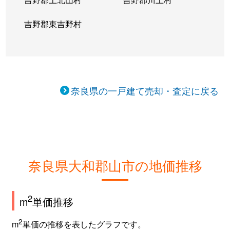
本庄町
1,200万円
近鉄郡山
徒歩20分
吉野郡東吉野村
南井町
1,200万円
筒井(奈良)
徒歩13分
南郡山町
2,200万円
近鉄郡山
徒歩11分
奈良県の一戸建て売却・査定に戻る
南郡山町
400万円
近鉄郡山
徒歩3分
箕山町
3,300万円
近鉄郡山
徒歩10分
矢田町
1,600万円
大和小泉
徒歩45分
奈良県大和郡山市の地価推移
矢田山町
1,100万円
近鉄郡山
徒歩45分
矢田山町
1,500万円
大和小泉
徒歩45分
2
m
単価推移
矢田山町
2,500万円
大和小泉
徒歩45分
2
m
単価の推移を表したグラフです。