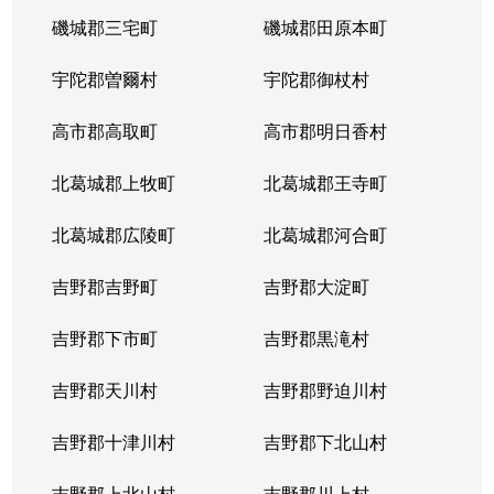
額田部北町
1,900万円
平端
徒歩13分
磯城郡三宅町
磯城郡田原本町
額田部北町
4,500万円
平端
徒歩4分
宇陀郡曽爾村
宇陀郡御杖村
野垣内町
3,500万円
郡山(奈良)
徒歩4分
高市郡高取町
高市郡明日香村
野垣内町
4,100万円
郡山(奈良)
徒歩4分
北葛城郡上牧町
北葛城郡王寺町
野垣内町
17,000万円
郡山(奈良)
徒歩9分
北葛城郡広陵町
北葛城郡河合町
稗田町
430万円
郡山(奈良)
徒歩15分
吉野郡吉野町
吉野郡大淀町
稗田町
1,200万円
郡山(奈良)
徒歩17分
吉野郡下市町
吉野郡黒滝村
藤原町
350万円
近鉄郡山
徒歩20分
吉野郡天川村
吉野郡野迫川村
藤原町
3,900万円
近鉄郡山
徒歩11分
吉野郡十津川村
吉野郡下北山村
本庄町
410万円
近鉄郡山
徒歩15分
吉野郡上北山村
吉野郡川上村