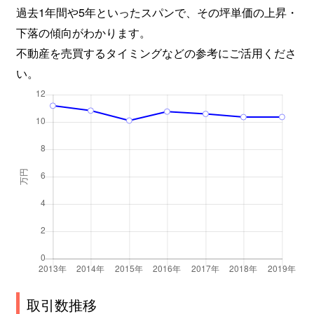
過去1年間や5年といったスパンで、その坪単価の上昇・
矢田山町
1,300万円
大和小泉
徒歩45分
下落の傾向がわかります。
不動産を売買するタイミングなどの参考にご活用くださ
柳町
3,400万円
郡山(奈良)
徒歩7分
い。
横田町
39,000万円
筒井(奈良)
徒歩21分
若槻町
100万円
郡山(奈良)
徒歩45分
綿町
4,900万円
近鉄郡山
徒歩7分
綿町
1,300万円
近鉄郡山
徒歩7分
取引数推移