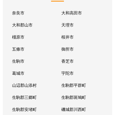
高田町
180万円
郡山(奈良)
徒歩3分
奈良市
大和高田市
高田町
100万円
郡山(奈良)
徒歩3分
大和郡山市
天理市
筒井町
2,600万円
筒井(奈良)
徒歩6分
橿原市
桜井市
筒井町
3,200万円
筒井(奈良)
徒歩6分
五條市
御所市
筒井町
200万円
筒井(奈良)
徒歩9分
生駒市
香芝市
筒井町
3,000万円
筒井(奈良)
徒歩5分
葛城市
宇陀市
天井町
300万円
近鉄郡山
徒歩8分
山辺郡山添村
生駒郡平群町
西観音寺町
3,200万円
九条(奈良)
徒歩13分
生駒郡三郷町
生駒郡斑鳩町
額田部北町
290万円
平端
徒歩11分
生駒郡安堵町
磯城郡川西町