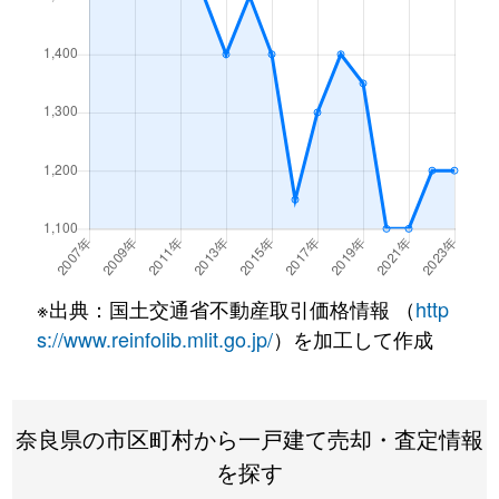
城北町
570万円
九条(奈良)
徒歩10分
白土町
500万円
筒井(奈良)
徒歩45分
新町
380万円
大和小泉
徒歩29分
杉町
3,400万円
近鉄郡山
徒歩26分
杉町
290万円
郡山(奈良)
徒歩23分
※出典：国土交通省不動産取引価格情報 （
http
千日町
700万円
近鉄郡山
徒歩29分
s://www.reinfolib.mlit.go.jp/
）を加工して作成
高田町
600万円
郡山(奈良)
徒歩3分
高田町
800万円
郡山(奈良)
徒歩3分
奈良県の市区町村から一戸建て売却・査定情報
を探す
高田町
2,500万円
郡山(奈良)
徒歩4分