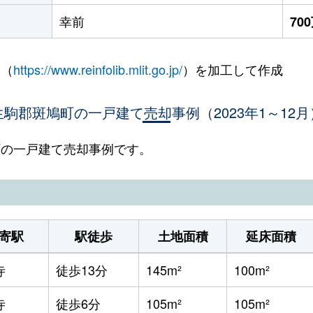
幸前
70
 （
https://www.reinfolib.mlit.go.jp/
）を加工して作成
生駒郡斑鳩町の一戸建て売却事例（2023年1～12月
鳩町の一戸建て売却事例です。
寄駅
駅徒歩
土地面積
延床面積
寺
徒歩13分
145m²
100m²
寺
徒歩6分
105m²
105m²