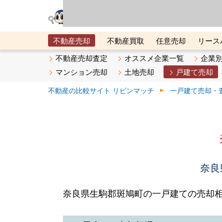
リビン・テクノロジ
場）が運営するサー
不動産売却
不動産買取
任意売却
リース
メタ住宅展示場
ベスト不動産カンパニー
オン
不動産売却査定
オススメ企業一覧
企業
マンション売却
土地売却
戸建て売却
不動産の比較サイト リビンマッチ
一戸建て売却・
奈良
奈良県生駒郡斑鳩町の一戸建ての売却