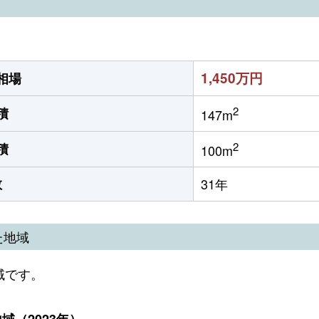
1,450万円
相場
2
積
147m
2
積
100m
数
31年
た地域
域です。
（2023年）