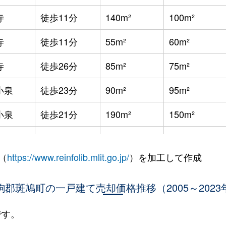
寺
徒歩11分
140m²
100m²
寺
徒歩11分
55m²
60m²
寺
徒歩26分
85m²
75m²
小泉
徒歩23分
90m²
95m²
小泉
徒歩21分
190m²
150m²
徒歩11分
180m²
190m²
（
https://www.reinfolib.mlit.go.jp/
）を加工して作成
徒歩25分
630m²
200m²
駒郡斑鳩町の一戸建て売却価格推移（2005～2023
徒歩45分
195m²
85m²
寺
徒歩19分
150m²
80m²
です。