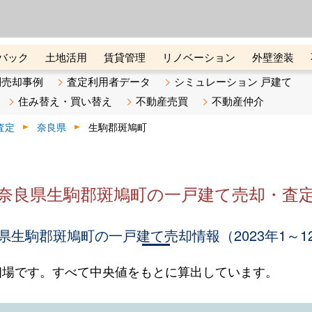
ーズ株式会社（東証グロース上
初めての方へ
ビスです 証券コード：4445
バック
土地活用
賃貸管理
リノベーション
外壁塗装
ライン講座
リビンマガジンBiz
不動産売却ご相談デスク
別売却事例
査定利用者データ
シミュレーション 戸建て
住み替え・買い替え
不動産売買
不動産仲介
査定
奈良県
生駒郡斑鳩町
奈良県生駒郡斑鳩町の一戸建て売却・査
県生駒郡斑鳩町の一戸建て売却情報（2023年1～1
相場です。すべて中央値をもとに算出しています。