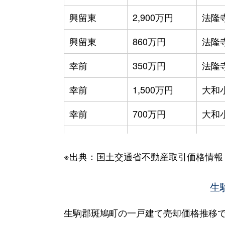
興留東
2,900万円
法隆
興留東
860万円
法隆
幸前
350万円
法隆
幸前
1,500万円
大和
幸前
700万円
大和
神南
920万円
王寺
※出典：国土交通省不動産取引価格情報
龍田西
2,800万円
王寺
龍田西
880万円
王寺
生
東福寺
4,200万円
法隆
生駒郡斑鳩町の一戸建て売却価格推移