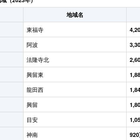
地域名
東福寺
4,
阿波
3,
法隆寺北
2,
興留東
1,
龍田西
1,
興留
1,
目安
1,
神南
92