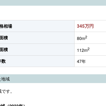
345万円
格相場
2
面積
80m
2
面積
112m
年数
47年
た地域
域です。
（2023年）