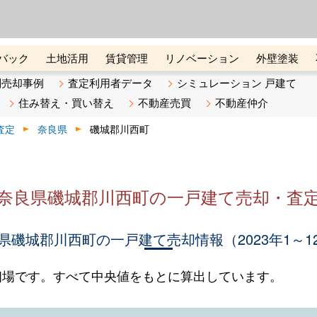
ーズ株式会社（東証グロース上
初めての方へ
ビスです 証券コード：4445
バック
土地活用
賃貸管理
リノベーション
外壁塗装
ライン講座
リビンマガジンBiz
不動産売却ご相談デスク
別売却事例
査定利用者データ
シミュレーション 戸建て
住み替え・買い替え
不動産売買
不動産仲介
査定
奈良県
磯城郡川西町
奈良県磯城郡川西町の一戸建て売却・査
県磯城郡川西町の一戸建て売却情報（2023年1～1
相場です。すべて中央値をもとに算出しています。