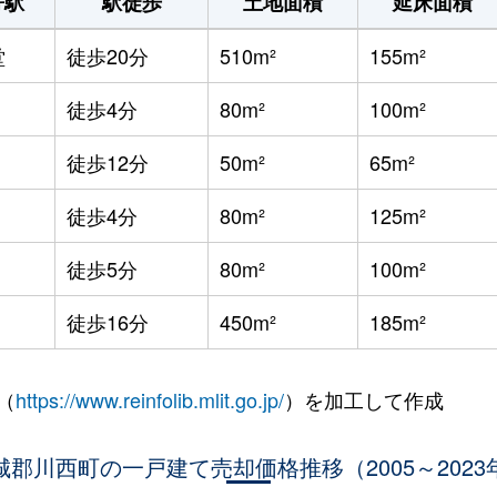
寄駅
駅徒歩
土地面積
延床面積
堂
徒歩20分
510m²
155m²
徒歩4分
80m²
100m²
徒歩12分
50m²
65m²
徒歩4分
80m²
125m²
徒歩5分
80m²
100m²
徒歩16分
450m²
185m²
（
https://www.reinfolib.mlit.go.jp/
）を加工して作成
城郡川西町の一戸建て売却価格推移（2005～2023