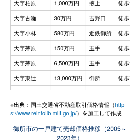
大字柏原
1,000万円
掖上
徒歩9分
大字古瀬
30万円
吉野口
徒歩11
大字小林
580万円
近鉄御所
徒歩23
大字茅原
150万円
玉手
徒歩8分
大字茅原
6,500万円
玉手
徒歩9分
大字東辻
13,000万円
御所
徒歩7分
大字東松本
510万円
近鉄御所
徒歩8分
※出典：国土交通省不動産取引価格情報（
http
大字樋野
150万円
吉野口
徒歩6分
s://www.reinfolib.mlit.go.jp/
）を加工して作成
大字三室
1,200万円
近鉄御所
徒歩13
御所市の一戸建て売却価格推移（2005～
2023年）
大字元町
150万円
忍海
徒歩11