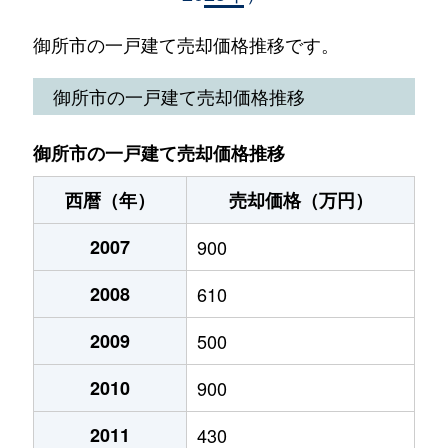
大字元町
1,600万円
近鉄御所
徒歩10
御所市の一戸建て売却価格推移です。
大字元町
1,900万円
近鉄御所
徒歩10
御所市の一戸建て売却価格推移
大字元町
900万円
近鉄御所
徒歩11
御所市の一戸建て売却価格推移
大字森脇
930万円
近鉄御所
徒歩45
西暦（年）
売却価格（万円）
（大字なし）
1,700万円
御所
徒歩12
2007
900
（大字なし）
440万円
玉手
徒歩11
2008
610
2009
500
2010
900
2011
430