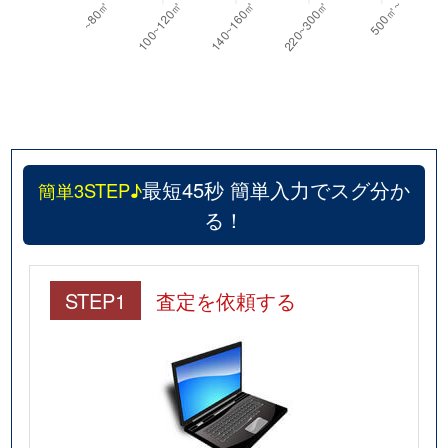
最短45秒 簡単入力でスグ分か
簡単3STEP♪
る！
STEP1
査定を依頼する