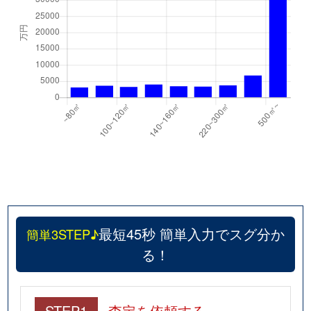
最短45秒 簡単入力でスグ分か
簡単3STEP♪
る！
STEP1
査定を依頼する