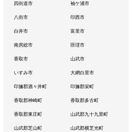
四街道市
袖ケ浦市
八街市
印西市
白井市
富里市
南房総市
匝瑳市
香取市
山武市
いすみ市
大網白里市
印旛郡酒々井町
印旛郡栄町
香取郡神崎町
香取郡多古町
香取郡東庄町
山武郡九十九里町
山武郡芝山町
山武郡横芝光町