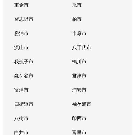
東金市
旭市
習志野市
柏市
勝浦市
市原市
流山市
八千代市
我孫子市
鴨川市
鎌ケ谷市
君津市
富津市
浦安市
四街道市
袖ケ浦市
八街市
印西市
白井市
富里市