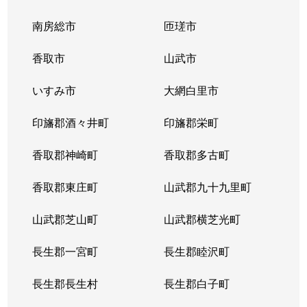
南房総市
匝瑳市
香取市
山武市
いすみ市
大網白里市
印旛郡酒々井町
印旛郡栄町
香取郡神崎町
香取郡多古町
香取郡東庄町
山武郡九十九里町
山武郡芝山町
山武郡横芝光町
長生郡一宮町
長生郡睦沢町
長生郡長生村
長生郡白子町