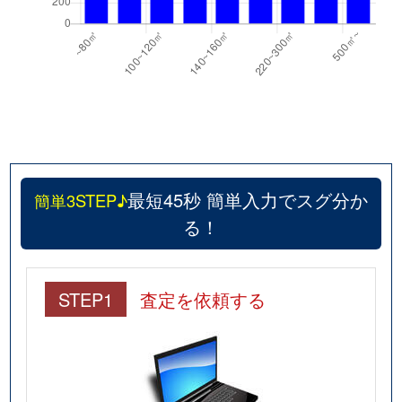
最短45秒 簡単入力でスグ分か
簡単3STEP♪
る！
STEP1
査定を依頼する