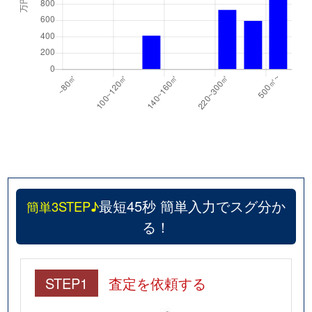
最短45秒 簡単入力でスグ分か
簡単3STEP♪
る！
STEP1
査定を依頼する