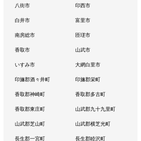
八街市
印西市
白井市
富里市
南房総市
匝瑳市
香取市
山武市
いすみ市
大網白里市
印旛郡酒々井町
印旛郡栄町
香取郡神崎町
香取郡多古町
香取郡東庄町
山武郡九十九里町
山武郡芝山町
山武郡横芝光町
長生郡一宮町
長生郡睦沢町